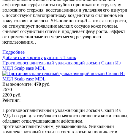
амфотерные сурфактанты глубоко проникают в структуру
волосяного стержня, восстанавливая и увлажняя его изнутри.
Способствуют благоприятному воздействию силиконов на
кожу головы и волосы. SH-полипептид-9 – это фактор роста,
он стимулирует появление мелких сосудов коже головы,
снимает сосудистый спазм и продлевает фазу роста. Эффект
от применения заметен через месяц регулярного
использования. .
Подробнеe
Добавить в корзину
купить в 1 клик
Противовоспалительный увлажняющий лосьон Скалп Из
МДЛ Scalp ease MDL
Вы экономите:
470
руб.
2670
2200
руб.
Рейтинг:
Противовоспалительный увлажняющий лосьон Скалп Из
МДЛ создан для глубокого и мягкого очищения кожи головы,
обладает отшелушивающим действием,
противовоспалительным, увлажняющим. Уникальный
комплекс, который входит в состав лосьона проникает в