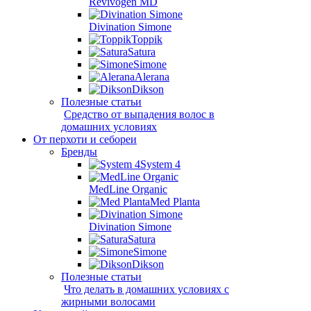
Revivogen MD
Divination Simone
Toppik
Satura
Simone
Alerana
Dikson
Полезные статьи
Средство от выпадения волос в
домашних условиях
От перхоти и себореи
Бренды
System 4
MedLine Organic
Med Planta
Divination Simone
Satura
Simone
Dikson
Полезные статьи
Что делать в домашних условиях с
жирными волосами