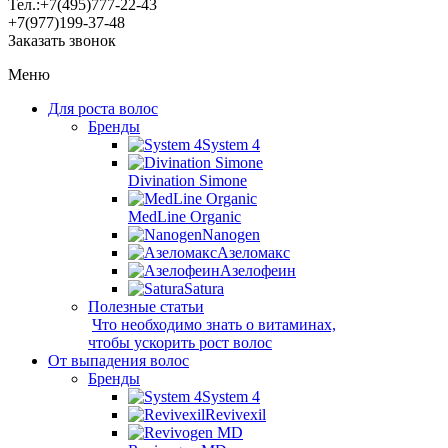
Тел.:
+7(495)
777-22-43
+7(977)
199-37-48
Заказать звонок
Меню
Для роста волос
Бренды
System 4
Divination Simone
MedLine Organic
Nanogen
Азеломакс
Азелофеин
Satura
Полезные статьи
Что необходимо знать о витаминах,
чтобы ускорить рост волос
От выпадения волос
Бренды
System 4
Revivexil