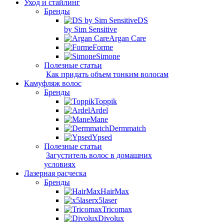
Уход и стайлинг
Бренды
DS
by Sim Sensitive
Argan Care
Forme
Simone
Полезные статьи
Как придать объем тонким волосам
Камуфляж волос
Бренды
Toppik
Ardel
Mane
Dermmatch
Ypsed
Полезные статьи
Загуститель волос в домашних
условиях
Лазерная расческа
Бренды
HairMax
x5laser
Tricomax
Divolux