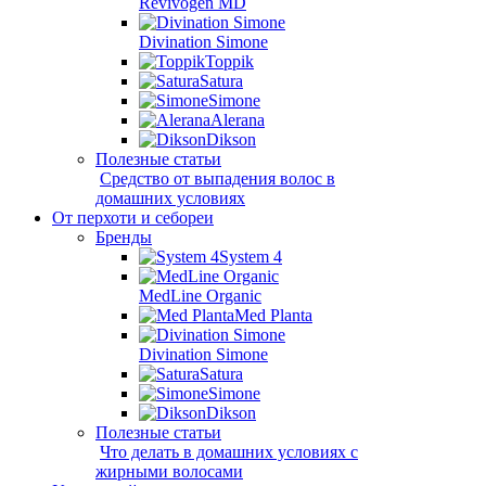
Revivogen MD
Divination Simone
Toppik
Satura
Simone
Alerana
Dikson
Полезные статьи
Средство от выпадения волос в
домашних условиях
От перхоти и себореи
Бренды
System 4
MedLine Organic
Med Planta
Divination Simone
Satura
Simone
Dikson
Полезные статьи
Что делать в домашних условиях с
жирными волосами