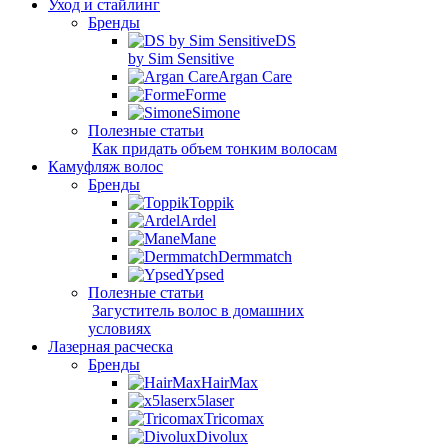
Уход и стайлинг
Бренды
DS
by Sim Sensitive
Argan Care
Forme
Simone
Полезные статьи
Как придать объем тонким волосам
Камуфляж волос
Бренды
Toppik
Ardel
Mane
Dermmatch
Ypsed
Полезные статьи
Загуститель волос в домашних
условиях
Лазерная расческа
Бренды
HairMax
x5laser
Tricomax
Divolux