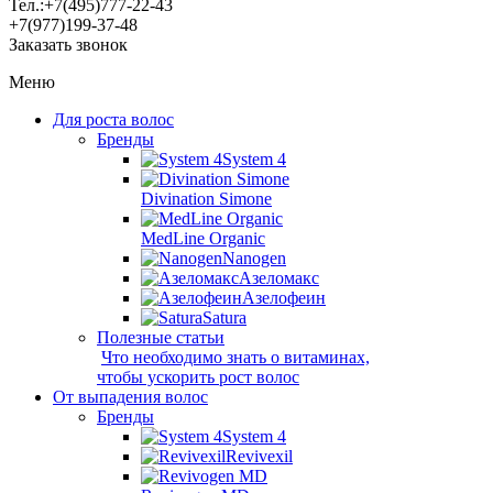
Тел.:
+7(495)
777-22-43
+7(977)
199-37-48
Заказать звонок
Меню
Для роста волос
Бренды
System 4
Divination Simone
MedLine Organic
Nanogen
Азеломакс
Азелофеин
Satura
Полезные статьи
Что необходимо знать о витаминах,
чтобы ускорить рост волос
От выпадения волос
Бренды
System 4
Revivexil