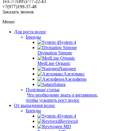
Тел.:
+7(495)
777-22-43
+7(977)
199-37-48
Заказать звонок
Меню
Для роста волос
Бренды
System 4
Divination Simone
MedLine Organic
Nanogen
Азеломакс
Азелофеин
Satura
Полезные статьи
Что необходимо знать о витаминах,
чтобы ускорить рост волос
От выпадения волос
Бренды
System 4
Revivexil