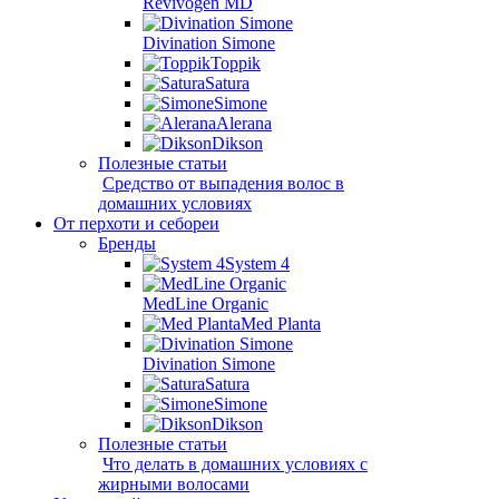
Revivogen MD
Divination Simone
Toppik
Satura
Simone
Alerana
Dikson
Полезные статьи
Средство от выпадения волос в
домашних условиях
От перхоти и себореи
Бренды
System 4
MedLine Organic
Med Planta
Divination Simone
Satura
Simone
Dikson
Полезные статьи
Что делать в домашних условиях с
жирными волосами