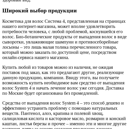
Широкий выбор продукции
Косметика для волос Система 4, представленная на страницах
нашего интернет-магазина, может вполне удовлетворить
потребности человека, с любой проблемой, коснувшейся его
волос. Био-ботанические продукты от выпадения волос в виде
сыворотки, увлажняющие шампуни и противосеборейные
лосьоны – это лишь малая толика перечисленного товара,
который можно заказать по доступной цене, посредством
онлайн-сервиса нашего магазина.
Купить любой из товаров можно из наличия, не ожидая
поставок под заказ, как это предлагают другие, реализующие
данную продукцию, компании. Ввиду этого, вы получаете
возможность купить необходимое вам средство от выпадения
волос System 4 и начать лечение волос уже сегодня. Доставка
по Москве будет организована без промедлений.
Средства от выпадения волос System 4 – это способ дешево и
эффективно устранить проблему с помощью натуральных
веществ. Пантенол, алоэ, крапива и полевой хвощ,
салициловая кислота и касторовое масло, розмарин и конский
каштан, листья березы и прочее – именно эти и многие другие
растения, взяты за основу создания продукции данного