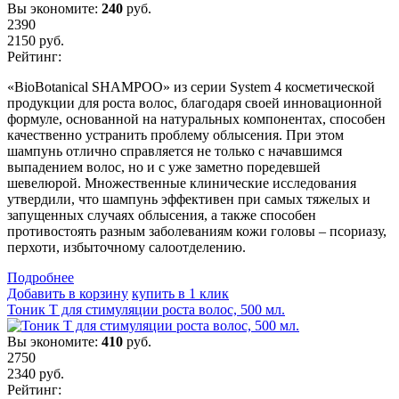
Вы экономите:
240
руб.
2390
2150
руб.
Рейтинг:
«BioBotanical SHAMPOO» из серии System 4 косметической
продукции для роста волос, благодаря своей инновационной
формуле, основанной на натуральных компонентах, способен
качественно устранить проблему облысения. При этом
шампунь отлично справляется не только с начавшимся
выпадением волос, но и с уже заметно поредевшей
шевелюрой. Множественные клинические исследования
утвердили, что шампунь эффективен при самых тяжелых и
запущенных случаях облысения, а также способен
противостоять разным заболеваниям кожи головы – псориазу,
перхоти, избыточному салоотделению.
Подробнеe
Добавить в корзину
купить в 1 клик
Тоник T для стимуляции роста волос, 500 мл.
Вы экономите:
410
руб.
2750
2340
руб.
Рейтинг: