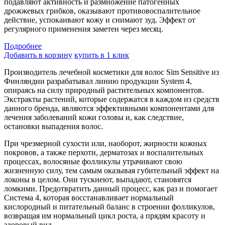
подавляют активность и размножение патогенных
дрожжевых грибков, оказывают противовоспалительное
действие, успокаивают кожу и снимают зуд. Эффект от
регулярного применения заметен через месяц.
Подробнеe
Добавить в корзину
купить в 1 клик
Производитель лечебной косметики для волос Sim Sensitive из
Финляндии разрабатывал линию продукции System 4,
опираясь на силу природный растительных компонентов.
Экстракты растений, которые содержатся в каждом из средств
данного бренда, являются эффективными компонентами для
лечения заболеваний кожи головы и, как следствие,
остановки выпадения волос.
При чрезмерной сухости или, наоборот, жирности кожных
покровов, а также перхоти, дерматозах и воспалительных
процессах, волосяные фолликулы утрачивают свою
жизненную силу, тем самым оказывая губительный эффект на
локоны в целом. Они тускнеют, выпадают, становятся
ломкими. Предотвратить данный процесс, как раз и помогает
Система 4, которая восстанавливает нормальный
кислородный и питательный баланс в строении фолликулов,
возвращая им нормальный цикл роста, а прядям красоту и
здоровый вид.