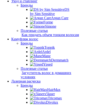
Уход и стайлинг
Бренды
DS
by Sim Sensitive
Argan Care
Forme
Simone
Полезные статьи
Как придать объем тонким волосам
Камуфляж волос
Бренды
Toppik
Ardel
Mane
Dermmatch
Ypsed
Полезные статьи
Загуститель волос в домашних
условиях
Лазерная расческа
Бренды
HairMax
x5laser
Tricomax
Divolux