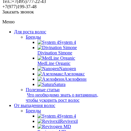
Тел.:
+7(495)
777-22-43
+7(977)
199-37-48
Заказать звонок
Меню
Для роста волос
Бренды
System 4
Divination Simone
MedLine Organic
Nanogen
Азеломакс
Азелофеин
Satura
Полезные статьи
Что необходимо знать о витаминах,
чтобы ускорить рост волос
От выпадения волос
Бренды
System 4
Revivexil