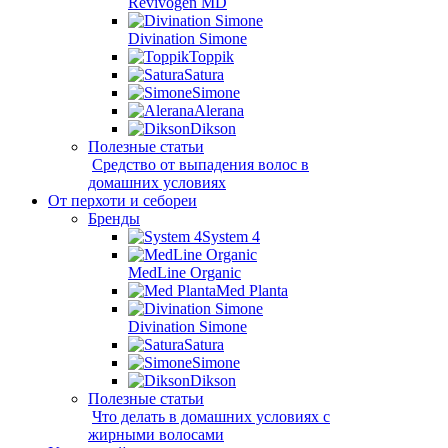
Revivogen MD
Divination Simone
Toppik
Satura
Simone
Alerana
Dikson
Полезные статьи
Средство от выпадения волос в
домашних условиях
От перхоти и себореи
Бренды
System 4
MedLine Organic
Med Planta
Divination Simone
Satura
Simone
Dikson
Полезные статьи
Что делать в домашних условиях с
жирными волосами