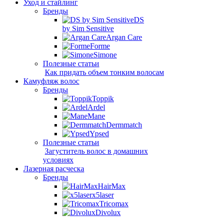
Уход и стайлинг
Бренды
DS
by Sim Sensitive
Argan Care
Forme
Simone
Полезные статьи
Как придать объем тонким волосам
Камуфляж волос
Бренды
Toppik
Ardel
Mane
Dermmatch
Ypsed
Полезные статьи
Загуститель волос в домашних
условиях
Лазерная расческа
Бренды
HairMax
x5laser
Tricomax
Divolux